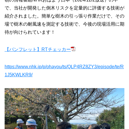
で、当社が開発した倒木リスクを定量的に評価する技術が
紹介されました。簡単な樹木の引っ張り作業だけで、その
場で樹木の耐風速を測定する技術で、今後の現場活用に期
待が向けられています！
【パンフレット】RTチェッカー
https://www.nhk.jp/p/ohayou/ts/QLP4RZ8ZY3/episode/te/R
1J5KWLKR9/